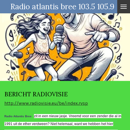
Radio atlantis bree 103.5 105.9
Ga
direct
naar
de
hoofdinhoud
BERICHT RADIOVISIE
http://www.radiovisie.eu/be/index.rvsp
zit in een nieuw jasje. Vreemd voor een zender die al in
Radio Atlantis Bree
1991 uit de ether verdween? Niet helemaal, want we hebben het hier