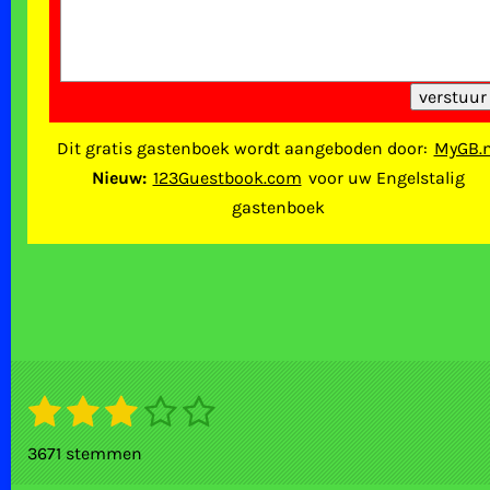
Dit gratis gastenboek wordt aangeboden door:
MyGB.n
Nieuw:
123Guestbook.com
voor uw Engelstalig
gastenboek
1
2
3
4
5
S
R
t
s
s
s
s
s
a
e
3671 stemmen
m
t
t
t
t
t
t
m